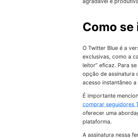
agradável e produtiva
Como se i
O Twitter Blue é a ve
exclusivas, como a c
leitor” eficaz. Para 
opção de assinatura d
acesso instantâneo a
É importante mencion
comprar seguidores T
oferecer uma abordag
plataforma.
A assinatura nessa fe