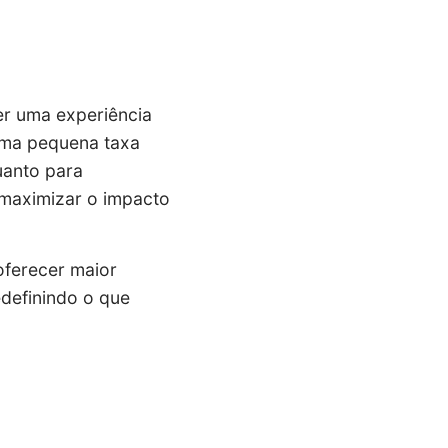
er uma experiência
 uma pequena taxa
uanto para
m maximizar o impacto
oferecer maior
edefinindo o que