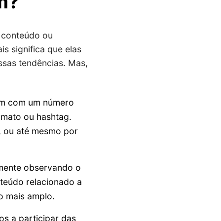
m?
e conteúdo ou
s significa que elas
ssas tendências. Mas,
am com um número
rmato ou hashtag.
s, ou até mesmo por
emente observando o
nteúdo relacionado a
o mais amplo.
os a participar das