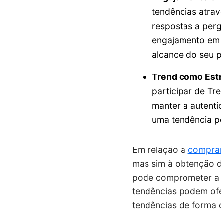
tendências atrav
respostas a perg
engajamento em t
alcance do seu pe
Trend como Estr
participar de Tr
manter a autenti
uma tendência po
Em relação a
comprar
mas sim à obtenção de
pode comprometer a a
tendências podem ofer
tendências de forma o