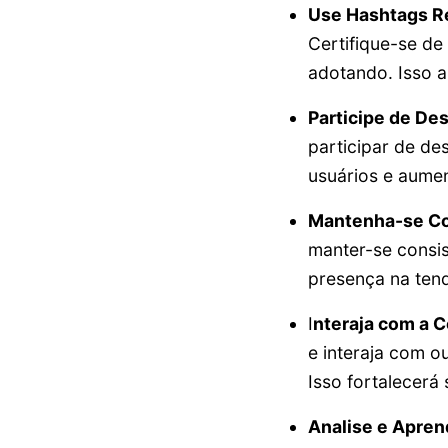
Use Hashtags R
Certifique-se de
adotando. Isso a
Participe de Des
participar de de
usuários e aume
Mantenha-se Co
manter-se consis
presença na tend
I
nteraja com a 
e interaja com o
Isso fortalecerá
Analise e Apren