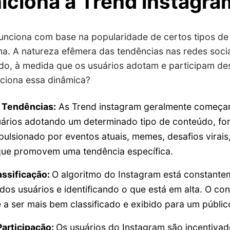
iciona a Trend instagra
unciona com base na popularidade de certos tipos d
a. A natureza efêmera das tendências nas redes sociai
do, à medida que os usuários adotam e participam de
ciona essa dinâmica?
e Tendências:
As Trend instagram geralmente começ
uários adotando um determinado tipo de conteúdo, fo
pulsionado por eventos atuais, memes, desafios virai
 que promovem uma tendência específica.
assificação:
O algoritmo do Instagram está constant
s usuários e identificando o que está em alta. O co
 a ser mais bem classificado e exibido para um públic
articipação:
Os usuários do Instagram são incentivad