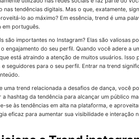
amente utilizado nas redes sociais e faz parte do vo
o nas tendências digitais. Mas o que, exatamente, sign
oveitá-lo ao máximo? Em essência, trend é uma palav
a em português.
ds são importantes no Instagram? Elas são valiosas p
 o engajamento do seu perfil. Quando você adere a um
que está atraindo a atenção de muitos usuários. Isso 
e seguidores para o seu perfil. Entrar na trend signif
nteúdo.
e uma trend relacionada a desafios de dança, você po
r a hashtag da tendência para alcançar um público m
e-se às tendências em alta na plataforma, e aproveita
ia eficaz para aumentar sua visibilidade e interação 