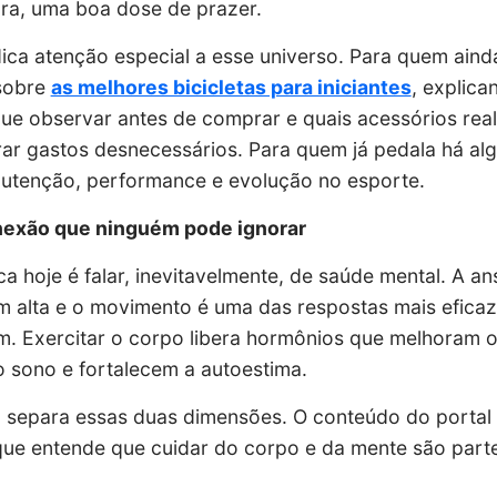
bra, uma boa dose de prazer.
ica atenção especial a esse universo. Para quem ain
 sobre
as melhores bicicletas para iniciantes
, explica
que observar antes de comprar e quais acessórios re
ar gastos desnecessários. Para quem já pedala há al
utenção, performance e evolução no esporte.
nexão que ninguém pode ignorar
ica hoje é falar, inevitavelmente, de saúde mental. A a
 alta e o movimento é uma das respostas mais eficaze
em. Exercitar o corpo libera hormônios que melhoram 
o sono e fortalecem a autoestima.
 separa essas duas dimensões. O conteúdo do portal 
que entende que cuidar do corpo e da mente são par