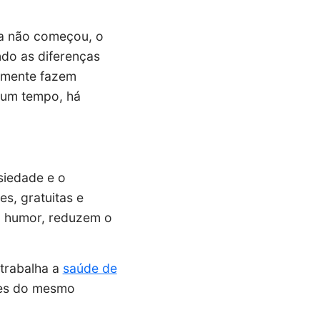
da não começou, o
ndo as diferenças
almente fazem
gum tempo, há
nsiedade e o
s, gratuitas e
o humor, reduzem o
trabalha a
saúde de
tes do mesmo