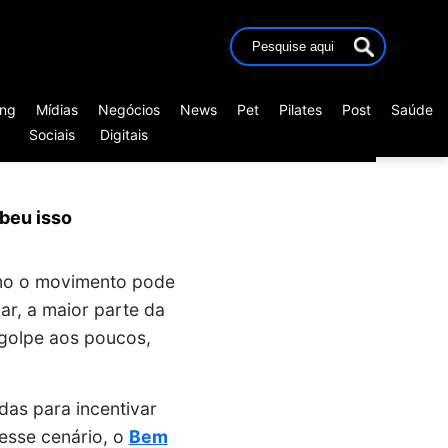
ing
Mídias
Negócios
News
Pet
Pilates
Post
Saúde
Sociais
Digitais
beu isso
omo o movimento pode
lar, a maior parte da
 golpe aos poucos,
das para incentivar
esse cenário, o
Bem