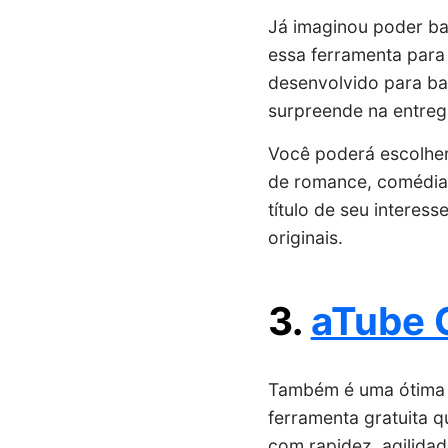
Já imaginou poder ba
essa ferramenta para 
desenvolvido para bai
surpreende na entre
Você poderá escolher d
de romance, comédia, 
título de seu interess
originais.
3.
aTube 
Também é uma ótima o
ferramenta gratuita q
com rapidez, agilidad