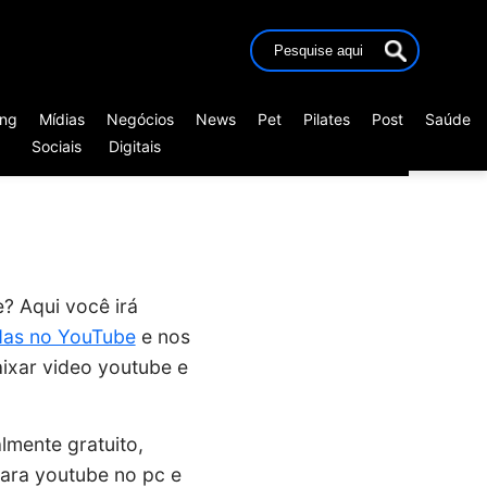
ing
Mídias
Negócios
News
Pet
Pilates
Post
Saúde
Sociais
Digitais
? Aqui você irá
das no YouTube
e nos
ixar video youtube e
lmente gratuito,
para youtube no pc e