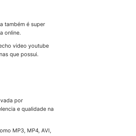
ta também é super
a online.
recho video youtube
rnas que possui.
ovada por
lencia e qualidade na
 como MP3, MP4, AVI,