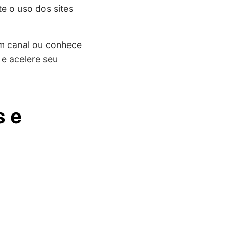
e o uso dos sites
um canal ou conhece
e
e acelere seu
s e