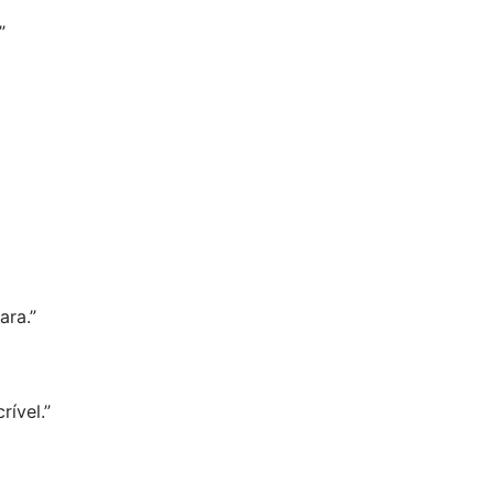
”
ara.”
rível.”