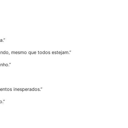
a.”
tindo, mesmo que todos estejam.”
inho.”
entos inesperados.”
o.”