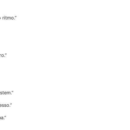
 ritmo.”
ro.”
stem.”
esso.”
a.”