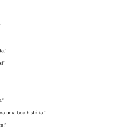
”
a.”
s!”
.”
va uma boa história.”
a.”