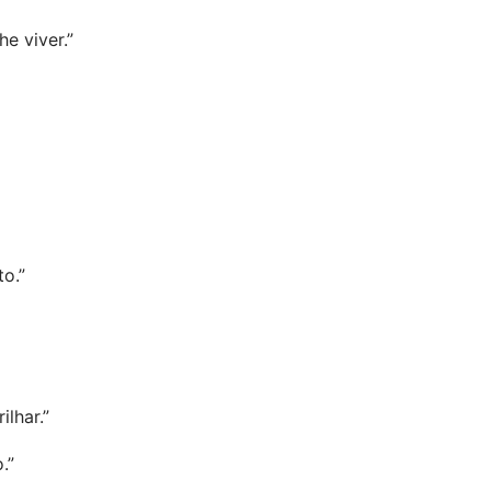
e viver.”
to.”
lhar.”
.”