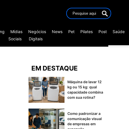
ing
Mídias
Negócios
News
Pet
Pilates
Post
Saúde
Sociais
Digitais
EM DESTAQUE
Máquina de lavar 12
kg ou 15 kg: qual
capacidade combina
com sua rotina?
Como padronizar a
comunicação visual
de empresas em