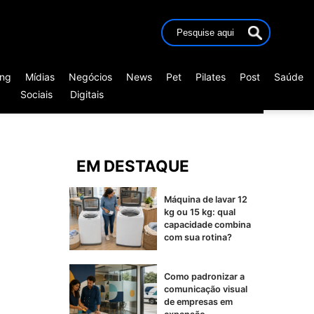
ing
Mídias
Negócios
News
Pet
Pilates
Post
Saúde
Sociais
Digitais
EM DESTAQUE
Máquina de lavar 12
kg ou 15 kg: qual
capacidade combina
com sua rotina?
Como padronizar a
comunicação visual
de empresas em