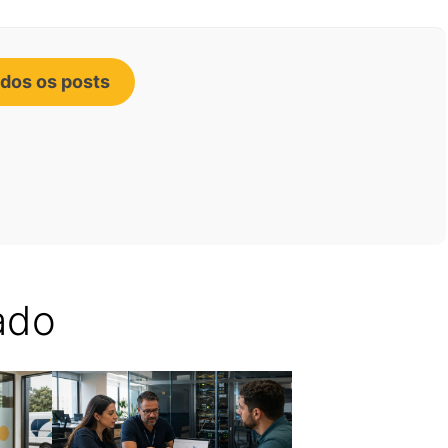
odos os posts
ado