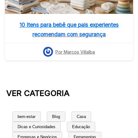
10 Itens para bebê que pais experientes
recomendam com segurança
Por Marcos Villalba
VER CATEGORIA
bem-estar
Blog
Casa
Dicas e Curiosidades
Educação
Empresas e Negócios
Ferramentas